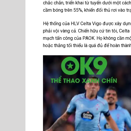
chắc chắn, triển khai từ tuyến dưới một cách
cầm bóng trên 55%, khiến đối thủ rơi vào tr
Hệ thống của HLV Celta Vigo được xây dựng đ
phải vội vàng cả. Chiến hữu cứ tin tôi, Celt
mạch tấn công của PAOK. Họ không cần một c
hoặc thắng tối thiểu là quá đủ để hoàn thàn