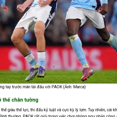
ng tay trước màn tái đấu với PAOK (Ảnh: Marca)
ở thế chân tường
hể giàu thể lực, thi đấu kỷ luật và cực kỳ lỳ lợm. Tuy nhiên, cái k
 Bình thường, PAOK rất giỏi trong việc chơi phòng ngự phản công 