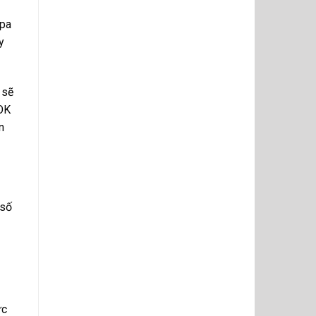
opa
y
 sẽ
AOK
n
 số
ực