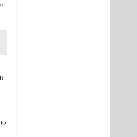
àm
ất
 họ