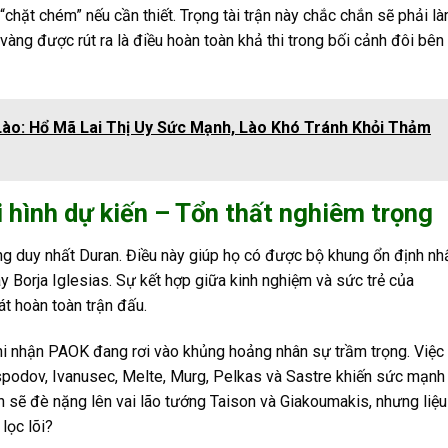
chặt chém” nếu cần thiết. Trọng tài trận này chắc chắn sẽ phải l
 vàng được rút ra là điều hoàn toàn khả thi trong bối cảnh đôi bên
ào: Hổ Mã Lai Thị Uy Sức Mạnh, Lào Khó Tránh Khỏi Thảm
i hình dự kiến – Tổn thất nghiêm trọng
ắng duy nhất Duran. Điều này giúp họ có được bộ khung ổn định nh
y Borja Iglesias. Sự kết hợp giữa kinh nghiệm và sức trẻ của
t hoàn toàn trận đấu.
nhận PAOK đang rơi vào khủng hoảng nhân sự trầm trọng. Việc
espodov, Ivanusec, Melte, Murg, Pelkas và Sastre khiến sức mạnh
 sẽ đè nặng lên vai lão tướng Taison và Giakoumakis, nhưng liệu
lọc lõi?