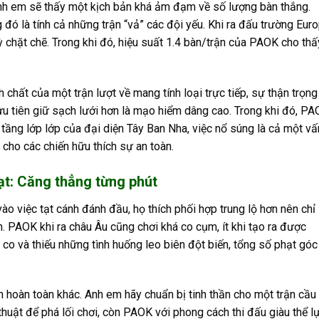
nh em sẽ thấy một kịch bản khá ảm đạm về số lượng bàn thắng.
 đó là tính cả những trận “vả” các đội yếu. Khi ra đấu trường Eur
 chặt chẽ. Trong khi đó, hiệu suất 1.4 bàn/trận của PAOK cho thấ
h chất của một trận lượt về mang tính loại trực tiếp, sự thận trọng
u tiên giữ sạch lưới hơn là mạo hiểm dâng cao. Trong khi đó, P
tầng lớp lớp của đại diện Tây Ban Nha, việc nổ súng là cả một vấ
n cho các chiến hữu thích sự an toàn.
ạt: Căng thẳng từng phút
ào việc tạt cánh đánh đầu, họ thích phối hợp trung lộ hơn nên chỉ
n. PAOK khi ra châu Âu cũng chơi khá co cụm, ít khi tạo ra được
co và thiếu những tình huống leo biên đột biến, tổng số phạt góc
ện hoàn toàn khác. Anh em hãy chuẩn bị tinh thần cho một trận cầu
thuật để phá lối chơi, còn PAOK với phong cách thi đấu giàu thể l