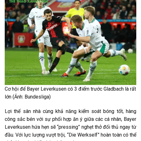
Cơ hội để Bayer Leverkusen có 3 điểm trước Gladbach là rất
lớn (Ảnh: Bundesliga)
Lợi thế sân nhà cùng khả năng kiểm soát bóng tốt, hàng
công sắc bén với sự phối hợp ăn ý giữa các cá nhân, Bayer
Leverkusen hứa hẹn sẽ “pressing” nghẹt thở đối thủ ngay từ
đầu. Với lực lượng vượt trội, “Die Werkself” hoàn toàn có thể