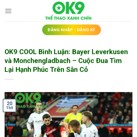
Bỏ
qua
nội
dung
ĐĂNG NHẬP - ĐĂNG KÝ
OK9 COOL Bình Luận: Bayer Leverkusen
và Monchengladbach – Cuộc Đua Tìm
Lại Hạnh Phúc Trên Sân Cỏ
20
Th9