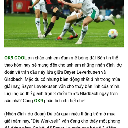
OK9 COOL
xin chào anh em đam mê bóng đá! Bản tin thể
thao hôm nay sẽ mang đến cho anh em những nhận định, dự
đoán về trận cầu nảy lửa giữa Bayer Leverkusen và
Gladbach. Mặc dù có những biến động nhất định trong mùa
giải này, Bayer Leverkusen vẫn cho thấy bản lĩnh của mình.
Liệu họ có thể giành trọn 3 điểm trước Gladbach ngay trên
sân nhà? Cùng
OK9
phân tích chi tiết nhé!
(Nhận định, dự đoán) Dù trải qua nhiều thăng trầm ở mùa
giải năm nay, “Die Werkself” vẫn đang cho thấy một phong