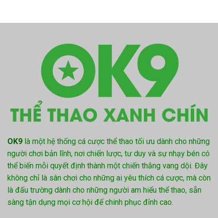
OK9
là một hệ thống cá cược thể thao tối ưu dành cho những
người chơi bản lĩnh, nơi chiến lược, tư duy và sự nhạy bén có
thể biến mỗi quyết định thành một chiến thắng vang dội. Đây
không chỉ là sân chơi cho những ai yêu thích cá cược, mà còn
là đấu trường dành cho những người am hiểu thể thao, sẵn
sàng tận dụng mọi cơ hội để chinh phục đỉnh cao.