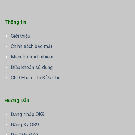
Thông tin
Giới thiệu
Chính sách bảo mật
Miễn trừ trách nhiệm
Điều khoản sử dụng
CEO Phạm Thị Kiều Chi
Hướng Dẫn
Đăng Nhập OK9
Đăng Ký OK9