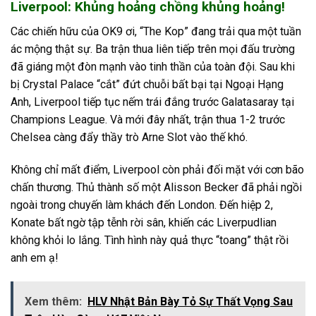
Liverpool: Khủng hoảng chồng khủng hoảng!
Các chiến hữu của OK9 ơi, “The Kop” đang trải qua một tuần
ác mộng thật sự. Ba trận thua liên tiếp trên mọi đấu trường
đã giáng một đòn mạnh vào tinh thần của toàn đội. Sau khi
bị Crystal Palace “cắt” đứt chuỗi bất bại tại Ngoại Hạng
Anh, Liverpool tiếp tục nếm trái đắng trước Galatasaray tại
Champions League. Và mới đây nhất, trận thua 1-2 trước
Chelsea càng đẩy thầy trò Arne Slot vào thế khó.
Không chỉ mất điểm, Liverpool còn phải đối mặt với cơn bão
chấn thương. Thủ thành số một Alisson Becker đã phải ngồi
ngoài trong chuyến làm khách đến London. Đến hiệp 2,
Konate bất ngờ tập tễnh rời sân, khiến các Liverpudlian
không khỏi lo lắng. Tình hình này quả thực “toang” thật rồi
anh em ạ!
Xem thêm:
HLV Nhật Bản Bày Tỏ Sự Thất Vọng Sau