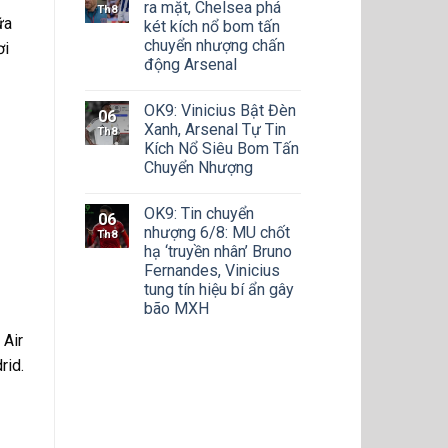
ra mặt, Chelsea phá
Th8
ữa
két kích nổ bom tấn
chuyển nhượng chấn
ơi
động Arsenal
OK9: Vinicius Bật Đèn
06
Xanh, Arsenal Tự Tin
Th8
Kích Nổ Siêu Bom Tấn
Chuyển Nhượng
OK9: Tin chuyển
06
nhượng 6/8: MU chốt
Th8
hạ ‘truyền nhân’ Bruno
Fernandes, Vinicius
tung tín hiệu bí ẩn gây
bão MXH
 Air
rid.