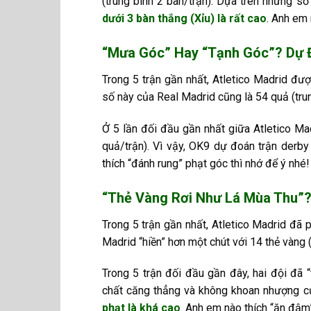
(trung bình 2 bàn/trận). Dựa trên những s
dưới 3 bàn thắng (Xỉu) là rất cao
. Anh em 
“Mưa Góc” Hay “Tạnh Góc”? Dự 
Trong 5 trận gần nhất, Atletico Madrid đư
số này của Real Madrid cũng là 54 quả (trun
Ở 5 lần đối đầu gần nhất giữa Atletico Ma
quả/trận). Vì vậy, OK9 dự đoán trận derb
thích “đánh rung” phạt góc thì nhớ để ý nhé!
“Thẻ Vàng Rơi Như Lá Mùa Thu”
Trong 5 trận gần nhất, Atletico Madrid đã ph
Madrid “hiền” hơn một chút với 14 thẻ vàng (
Trong 5 trận đối đầu gần đây, hai đội đã “
chất căng thẳng và không khoan nhượng c
phạt là khá cao
. Anh em nào thích “ăn đậm