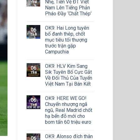
Nhẹ, Tiền Vệ ĐT Việt
Th8
Nam Lên Tiếng Phản
Pháo Đầy ‘Chất Thép’
OK9: Hai Long tuyên
06
bố đanh thép, chốt
Th8
mục tiêu tối thượng
trước trận gặp
Campuchia
OK9: HLV Kim Sang
06
Sik Tuyên Bố Cực Gắt
Th8
Về Đối Thủ Của Tuyển
Việt Nam Tại Bán Kết
OK9: HERE WE GO!
06
Chuyển nhượng ngã
Th8
ngũ, Real Madrid chốt
hạ bến đỗ mới cho
bom tấn 60 triệu euro
OK9: Alonso đích thân
06