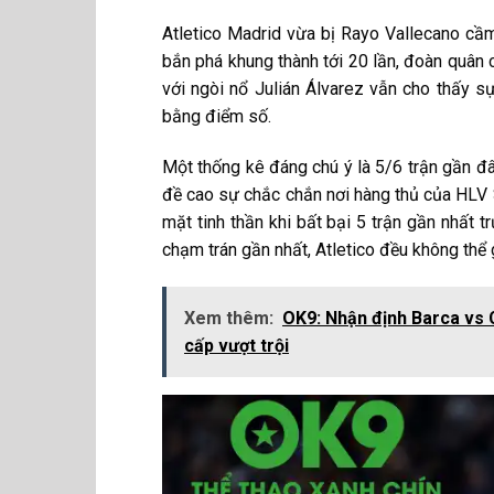
Atletico Madrid vừa bị Rayo Vallecano cầm
bắn phá khung thành tới 20 lần, đoàn quân
với ngòi nổ Julián Álvarez vẫn cho thấy sự 
bằng điểm số.
Một thống kê đáng chú ý là 5/6 trận gần đây
đề cao sự chắc chắn nơi hàng thủ của HLV 
mặt tinh thần khi bất bại 5 trận gần nhất t
chạm trán gần nhất, Atletico đều không thể 
Xem thêm:
OK9: Nhận định Barca vs 
cấp vượt trội