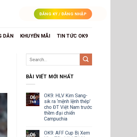
ĐĂNG KÝ / ĐĂNG NHẬP
G DẪN
KHUYẾN MÃI
TIN TỨC OK9
BÀI VIẾT MỚI NHẤT
OK9: HLV Kim Sang-
06
sik ra ‘mệnh lệnh thép’
Th8
cho ĐT Việt Nam trước
thềm đại chiến
Campuchia
OK9: AFF Cup Bị Xem
06