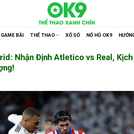
GAME BÀI
THỂ THAO
XỔ SỐ
NỔ HŨ OK9
HƯỚN
d: Nhận Định Atletico vs Real, Kịch
ợng!