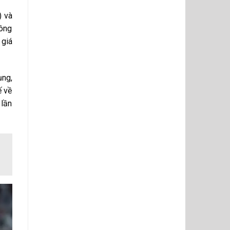
) và
công
 giá
ụng,
ế về
 lần