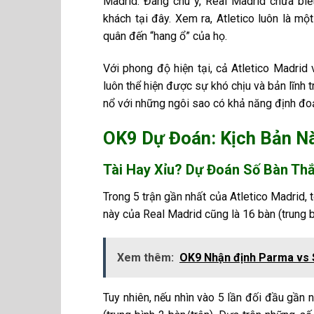
Madrid. Đáng chú ý, Real Madrid chưa biế
khách tại đây. Xem ra, Atletico luôn là mộ
quân đến “hang ổ” của họ.
Với phong độ hiện tại, cả Atletico Madrid 
luôn thể hiện được sự khó chịu và bản lĩnh 
nổ với những ngôi sao có khả năng định đo
OK9 Dự Đoán: Kịch Bản Nà
Tài Hay Xỉu? Dự Đoán Số Bàn Th
Trong 5 trận gần nhất của Atletico Madrid, 
này của Real Madrid cũng là 16 bàn (trung b
Xem thêm:
OK9 Nhận định Parma vs S
Tuy nhiên, nếu nhìn vào 5 lần đối đầu gần 