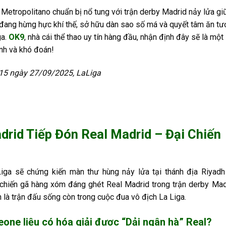
 Metropolitano chuẩn bị nổ tung với trận derby Madrid nảy lửa gi
 đang hừng hực khí thế, sở hữu dàn sao số má và quyết tâm ăn tư
ga.
OK9
, nhà cái thể thao uy tín hàng đầu, nhận định đây sẽ là một
nh và khó đoán!
15 ngày 27/09/2025, LaLiga
drid Tiếp Đón Real Madrid – Đại Chiến
ga sẽ chứng kiến màn thư hùng nảy lửa tại thánh địa Riyadh
 chiến gã hàng xóm đáng ghét Real Madrid trong trận derby Mad
 là trận đấu sống còn trong cuộc đua vô địch La Liga.
eone liệu có hóa giải được “Dải ngân hà” Real?