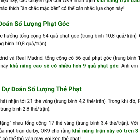
ố liệu này, các chuyên gia của OK9 nhận định
khả năng trận đấu
nào thích “ăn chắc mặc bền” có thể cân nhắc lựa chọn này!
Đoán Số Lượng Phạt Góc
ợc hưởng tổng cộng 54 quả phạt góc (trung bình 10,8 quả/trận).
g bình 10,8 quả/trận).
drid và Real Madrid, tổng cộng có 56 quả phạt góc (trung bình 
y này
khả năng cao sẽ có nhiều hơn 9 quả phạt góc
. Anh em
? Dự Đoán Số Lượng Thẻ Phạt
ải nhận tới 21 thẻ vàng (trung bình 4,2 thẻ/trận). Trong khi đó, 
trung bình 2,8 thẻ/trận).
tặng” nhau tổng cộng 17 thẻ vàng (trung bình 3,4 thẻ/trận). Với 
ủa một trận derby, OK9 cho rằng
khả năng trận này có trên 3
” có thể thử vận may với kèo thẻ phạt!