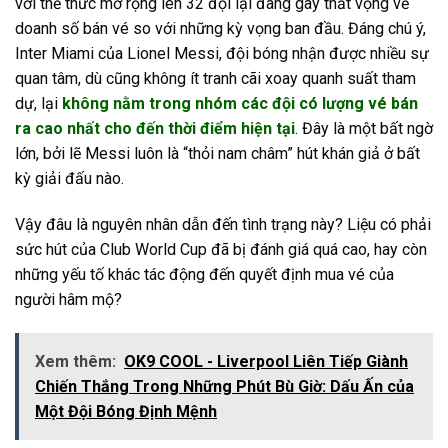
với thể thức mở rộng lên 32 đội lại đang gây thất vọng về
doanh số bán vé so với những kỳ vọng ban đầu. Đáng chú ý,
Inter Miami của Lionel Messi, đội bóng nhận được nhiều sự
quan tâm, dù cũng không ít tranh cãi xoay quanh suất tham
dự, lại
không nằm trong nhóm các đội có lượng vé bán
ra cao nhất cho đến thời điểm hiện tại
. Đây là một bất ngờ
lớn, bởi lẽ Messi luôn là “thỏi nam châm” hút khán giả ở bất
kỳ giải đấu nào.
Vậy đâu là nguyên nhân dẫn đến tình trạng này? Liệu có phải
sức hút của Club World Cup đã bị đánh giá quá cao, hay còn
những yếu tố khác tác động đến quyết định mua vé của
người hâm mộ?
Xem thêm:
OK9 COOL - Liverpool Liên Tiếp Giành
Chiến Thắng Trong Những Phút Bù Giờ: Dấu Ấn của
Một Đội Bóng Định Mệnh