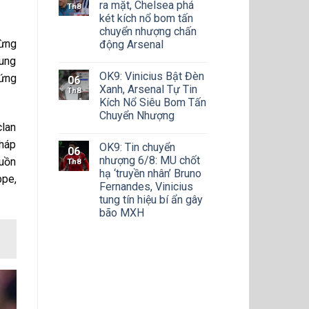
ra mặt, Chelsea phá
Th8
két kích nổ bom tấn
chuyển nhượng chấn
dừng
động Arsenal
hung
OK9: Vinicius Bật Đèn
hứng
06
Xanh, Arsenal Tự Tin
Th8
Kích Nổ Siêu Bom Tấn
Chuyển Nhượng
clan
Pháp
OK9: Tin chuyển
06
nhượng 6/8: MU chốt
buồn
Th8
hạ ‘truyền nhân’ Bruno
ppe,
Fernandes, Vinicius
tung tín hiệu bí ẩn gây
bão MXH