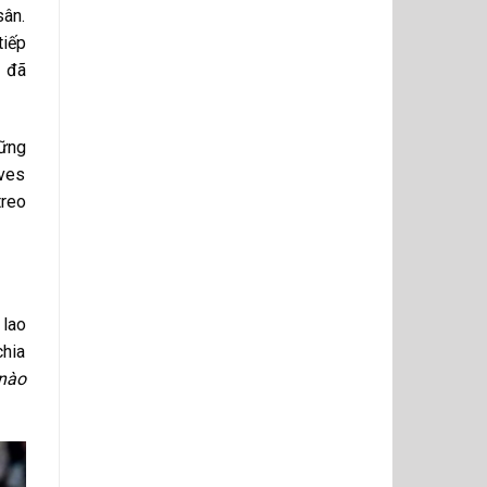
sân.
tiếp
e đã
hững
aves
treo
 lao
chia
 nào