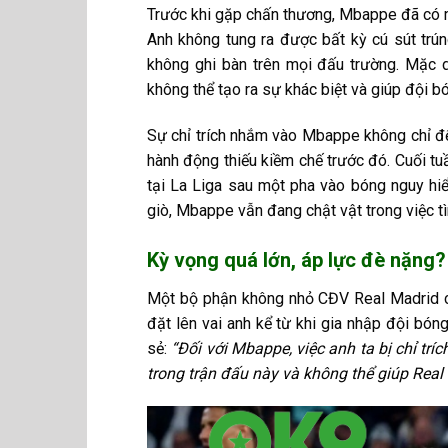
Trước khi gặp chấn thương, Mbappe đã có mộ
Anh không tung ra được bất kỳ cú sút trúng
không ghi bàn trên mọi đấu trường. Mặc
không thể tạo ra sự khác biệt và giúp đội 
Sự chỉ trích nhắm vào Mbappe không chỉ đế
hành động thiếu kiềm chế trước đó. Cuối tuầ
tại La Liga sau một pha vào bóng nguy hiể
giò, Mbappe vẫn đang chật vật trong việc t
Kỳ vọng quá lớn, áp lực đè nặng?
Một bộ phận không nhỏ CĐV Real Madrid 
đặt lên vai anh kể từ khi gia nhập đội bó
sẻ:
“Đối với Mbappe, việc anh ta bị chỉ trí
trong trận đấu này và không thể giúp Real