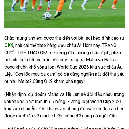
Chào mừng anh em cược thủ đến với bài soi kèo đỉnh cao từ
OK9
, nhà cái thể thao hàng đầu châu Á! Hôm nay, TRANG
CƯỢC THỂ THAO OK9 sẽ mang đến những nhận định, phân
tích chi tiết nhất về trận cầu nảy lửa giữa Malta và Hà Lan
trong khuôn khổ vòng loại World Cup 2026 khu vực châu Âu.
Liệu “Cơn lốc màu da cam” có dễ dàng nghiền nát đối thủ yếu
ớt như Malta? Cùng OK9 khám phá ngay!
(Nhận định, dự đoán) Malta vs Hà Lan sẽ đối đầu nhau trong
khuôn khổ lượt trận thứ 6 bảng G vòng loại World Cup 2026
khu vực châu Âu. Đội khách với phong độ và trình độ cao hơn
được dự đoán sẽ giành chiến thắng để củng cố ngôi đầu.