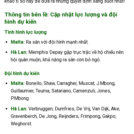
khảo tỉ số này để đưa ra những quyết định sáng suốt nhất!
Thông tin bên lề: Cập nhật lực lượng và đội
hình dự kiến
Tình hình lực lượng
Malta:
Ra sân với đội hình mạnh nhất.
Hà Lan:
Memphis Depay gặp trục trặc về hộ chiếu nên
hội quân muộn, khả năng ra sân còn bỏ ngỏ.
Đội hình dự kiến
Malta:
Bonello; Shaw, Carragher, Muscat; J.Mbong,
Guillaumier, Teuma, Satariano, Camenzuli; Jones,
P.Mbong.
Hà Lan:
Verbruggen; Dumfries, De Vrij, Van Dijk, Ake;
Gravenberch, De Jong, Reijnders; Frimpong, Gakpo,
Weghorst.