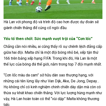
Hà Lan với phong độ và trình độ cao hơn được dự đoán sẽ
giành chiến thắng để củng cố ngôi đầu.
Yếu tố then chốt: Sức mạnh vượt trội của “Cơn lốc”
Chẳng cần nói nhiều, ai cũng thấy rõ sự chênh lệch đẳng cấp
giữa hai đội. Malta chỉ là một đội bóng nhỏ bé, xếp tận thứ
166 trên bảng xếp hạng FIFA. Trong khi đó, Hà Lan là một
thế lực của bóng đá thế giới, nằm trong top 7 đội mạnh nhất.
“Cơn lốc màu da cam” sở hữu dàn sao thượng hạng, với
những cái tên lừng lẫy như Van Dijk, Ake, De Jong, Depay…
Họ không chỉ có kinh nghiệm chinh chiến dày dặn mà còn có
thừa sự khát khao chiến thắng. Với lực lượng hùng mạnh như
vậy, Hà Lan hoàn toàn có thể “vùi dập” Malta không thương
tiếc.