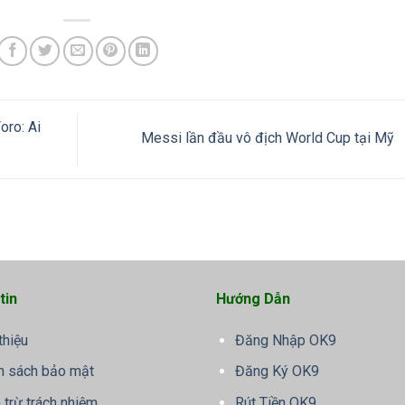
oro: Ai
Messi lần đầu vô địch World Cup tại Mỹ
tin
Hướng Dẫn
thiệu
Đăng Nhập OK9
h sách bảo mật
Đăng Ký OK9
 trừ trách nhiệm
Rút Tiền OK9