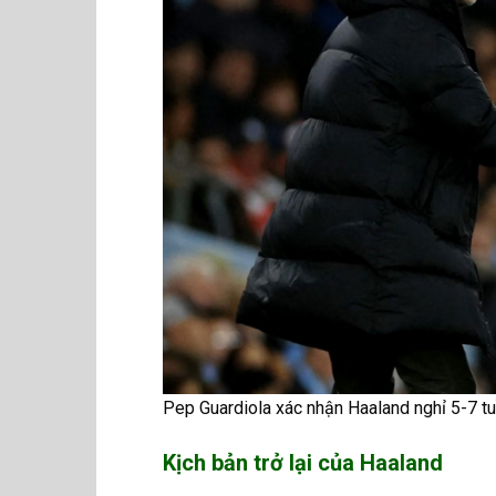
Pep Guardiola xác nhận Haaland nghỉ 5-7 t
Kịch bản trở lại của Haaland