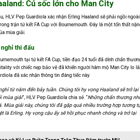
aaland: Cú sốc lớn cho Man City
u, HLV Pep Guardiola xác nhận Erling Haaland sẽ phải ngồi ngoài 
rong trận tứ kết FA Cup với Bournemouth. Đây là một tổn thất nặn
ủa mùa giải.
nghỉ thi đấu
urnemouth tại tứ kết FA Cup, tiền đạo 24 tuổi đã dính chấn thươn
Vitality với chiếc nẹp bảo vệ đã khiến người hâm mộ Man City lo lắ
rdiola đã xác nhận thông tin đáng tiếc này.
 nghỉ từ năm đến bảy tuần. Chúng tôi hy vọng Haaland sẽ trở lại
i mùa giải
”, HLV Pep Guardiola chia sẻ. “
Những chấn thương nh
á. Mùa giải này, chúng tôi đã gặp quá nhiều trường hợp tương tự
iệt là Erling. Hy vọng cậu ấy sẽ hồi phục nhanh chóng và trở lại