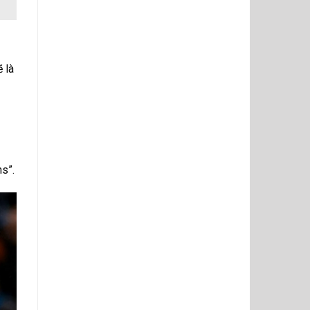
 là
s”.