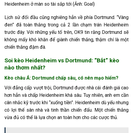
Heidenheim ở màn so tài sắp tới (Ảnh: Goal)
Lịch sử đối đầu cũng nghiêng hẳn về phía Dortmund. “Vàng
đen” đã toàn thắng trong cả 2 lần chạm trán Heidenheim
trước đây. Với những yếu tố trên, OK9 tin rằng Dortmund sẽ
không mấy khó khăn để giành chiến thắng, thậm chí là một
chiến thắng đậm đà.
Soi kèo Heidenheim vs Dortmund: “Bắt” kèo
nào thơm nhất?
Kèo châu Á: Dortmund chấp sâu, có nên mạo hiểm?
Với đẳng cấp vượt trội, Dortmund được nhà cái đánh giá cao
hơn hẳn và chấp Heidenheim khá sâu. Tuy nhiên, anh em cần
cân nhắc kỹ trước khi “xuống tiền”. Heidenheim dù yếu nhưng
có lợi thế sân nhà và tinh thần chiến đấu. Một chiến thắng
vừa đủ có thể là lựa chọn an toàn hơn cho các cược thủ.