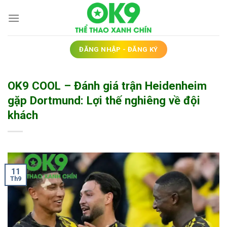
Bỏ
qua
nội
dung
ĐĂNG NHẬP - ĐĂNG KÝ
OK9 COOL – Đánh giá trận Heidenheim
gặp Dortmund: Lợi thế nghiêng về đội
khách
11
Th9