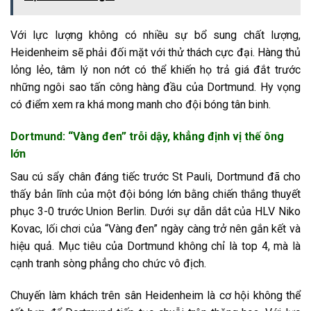
Với lực lượng không có nhiều sự bổ sung chất lượng,
Heidenheim sẽ phải đối mặt với thử thách cực đại. Hàng thủ
lỏng lẻo, tâm lý non nớt có thể khiến họ trả giá đắt trước
những ngôi sao tấn công hàng đầu của Dortmund. Hy vọng
có điểm xem ra khá mong manh cho đội bóng tân binh.
Dortmund: “Vàng đen” trỗi dậy, khẳng định vị thế ông
lớn
Sau cú sẩy chân đáng tiếc trước St Pauli, Dortmund đã cho
thấy bản lĩnh của một đội bóng lớn bằng chiến thắng thuyết
phục 3-0 trước Union Berlin. Dưới sự dẫn dắt của HLV Niko
Kovac, lối chơi của “Vàng đen” ngày càng trở nên gắn kết và
hiệu quả. Mục tiêu của Dortmund không chỉ là top 4, mà là
cạnh tranh sòng phẳng cho chức vô địch.
Chuyến làm khách trên sân Heidenheim là cơ hội không thể