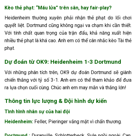
Kèo thẻ phạt: “Máu lửa” trên sân, hay fair-play?
Heidenheim thường xuyên phải nhận thẻ phạt do lối chơi
quyết liệt. Dortmund cũng không ngại va chạm khi cần thiết.
Với tính chất quan trọng của trận đấu, khả năng xuất hiện
nhiều thẻ phạt là khá cao. Anh em có thể cân nhắc kèo Tài thẻ
phạt.
Dự đoán từ OK9: Heidenheim 1-3 Dortmund
Với những phân tích trên, OK9 dự đoán Dortmund sẽ giành
chiến thắng với tỷ số 3-1. Anh em có thể tham khảo để đưa
ra lựa chọn cuối cùng. Chúc anh em may mắn và thắng lớn!
Thông tin lực lượng & Đội hình dự kiến
Tình hình nhân sự của hai đội
Heidenheim
:
Feller, Pieringer vắng mặt vì chấn thương.
Dortmund
:
Duranville, Schlotterbeck, Sule ngồi ngoài. Can,