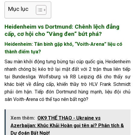
Mục lục
Heidenheim vs Dortmund: Chênh lệch đẳng
cấp, cơ hội cho “Vàng đen” bứt phá?
Heidenheim: Tân binh gặp khó, “Voith-Arena” liệu có
thành điểm tựa?
Sau màn khởi động tưng bừng tại cúp quốc gia, Heidenheim
nhanh chóng bị kéo trở lại mặt đất với 2 trận thua liên tiếp
tại Bundesliga. Wolfsburg và RB Leipzig đã cho thấy sự
khác biệt về đẳng cấp, khiến thầy trò HLV Frank Schmidt
phải ôm hận. Tiếp đón Dortmund hùng mạnh, liệu đội chủ
sân Voith-Arena có thể tạo nên bất ngờ?
Xem thêm:
OK9 THỂ THAO - Ukraine vs
Azerbaijan: Khúc Khải Hoàn gọi tên ai? Phân tích &
Dự đoán Bất Ngờ!