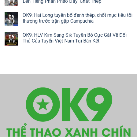
Lên Tiếng Phản Pháo Đầy ‘Chất Thép’
Th8
OK9: Hai Long tuyên bố đanh thép, chốt mục tiêu tối
06
thượng trước trận gặp Campuchia
Th8
OK9: HLV Kim Sang Sik Tuyên Bố Cực Gắt Về Đối
06
Thủ Của Tuyển Việt Nam Tại Bán Kết
Th8