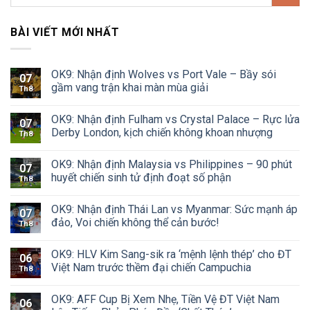
BÀI VIẾT MỚI NHẤT
OK9: Nhận định Wolves vs Port Vale – Bầy sói
07
gầm vang trận khai màn mùa giải
Th8
OK9: Nhận định Fulham vs Crystal Palace – Rực lửa
07
Derby London, kịch chiến không khoan nhượng
Th8
OK9: Nhận định Malaysia vs Philippines – 90 phút
07
huyết chiến sinh tử định đoạt số phận
Th8
OK9: Nhận định Thái Lan vs Myanmar: Sức mạnh áp
07
đảo, Voi chiến không thể cản bước!
Th8
OK9: HLV Kim Sang-sik ra ‘mệnh lệnh thép’ cho ĐT
06
Việt Nam trước thềm đại chiến Campuchia
Th8
OK9: AFF Cup Bị Xem Nhẹ, Tiền Vệ ĐT Việt Nam
06