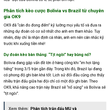
Phân tích kèo cược Bolivia vs Brazil từ chuyên
gia OK9
OK9 đã “cân đo đong đếm” kỹ lưỡng mọi yếu tố và đưa ra
những dự đoán có cơ sở nhất cho anh em tham khảo. Tuy
nhiên, đây chỉ là nhận định cá nhân, anh em nên cân nhắc kỹ
trước khi xuống tiền nhé!
Dự đoán kèo bàn thắng: “Tịt ngòi” hay bùng nổ?
Bolivia đang gặp vấn đề lớn ở hàng công khi “im hơi lặng
tiếng” trong 3/5 trận gần đây. Trong khi đó, Brazil lại đang
có phong độ ghi bàn khá tốt. Lịch sử đối đầu cũng cho thấy
nhiều trận đấu giữa hai đội chỉ có một đội ghi bàn. Theo
OK9, khả năng cao trận này Brazil sẽ “nổ súng” và Bolivia sẽ
“tịt ngòi”.
Xem thêm:
Phân tích trận đấu MU và