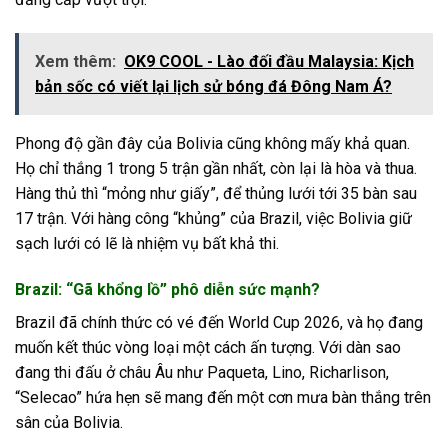
Xem thêm:
OK9 COOL - Lào đối đầu Malaysia: Kịch
bản sốc có viết lại lịch sử bóng đá Đông Nam Á?
Phong độ gần đây của Bolivia cũng không mấy khả quan.
Họ chỉ thắng 1 trong 5 trận gần nhất, còn lại là hòa và thua.
Hàng thủ thì “mỏng như giấy”, để thủng lưới tới 35 bàn sau
17 trận. Với hàng công “khủng” của Brazil, việc Bolivia giữ
sạch lưới có lẽ là nhiệm vụ bất khả thi.
Brazil: “Gã khổng lồ” phô diễn sức mạnh?
Brazil đã chính thức có vé đến World Cup 2026, và họ đang
muốn kết thúc vòng loại một cách ấn tượng. Với dàn sao
đang thi đấu ở châu Âu như Paqueta, Lino, Richarlison,
“Selecao” hứa hẹn sẽ mang đến một cơn mưa bàn thắng trên
sân của Bolivia.