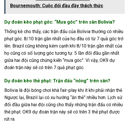
Bournemouth: Cuộc đối đầu đầy thách thức
Dự đoán kèo phạt góc: “Mưa góc” trên sân Bolivia?
Thống kê cho thấy, các trận đấu của Bolivia thường có nhiều
phạt góc. 8/10 trận gần nhất của họ đều có từ 7 quả góc trở
lên. Brazil cũng không kém cạnh khi 8/10 trận gần nhất của
họ cũng có số lượng góc tương tự. 5 lần đối đầu gần nhất
giữa hai đội cũng chứng kiến “mưa góc”. Vì vậy, OK9 dự
đoán trận này sẽ có trên 7 quả phạt góc.
Dự đoán kèo thẻ phạt: Trận đấu “nóng” trên sân?
Bolivia là đội bóng chơi khá fair-play khi ít khi phải nhận thẻ.
Ngược lại, Brazil lại có xu hướng “ăn thẻ” nhiều hơn. Lịch sử
đối đầu giữa hai đội cũng cho thấy những trận đấu có nhiều
thẻ phạt. OK9 dự đoán trận này sẽ có trên 3 thẻ phạt được
rút ra.