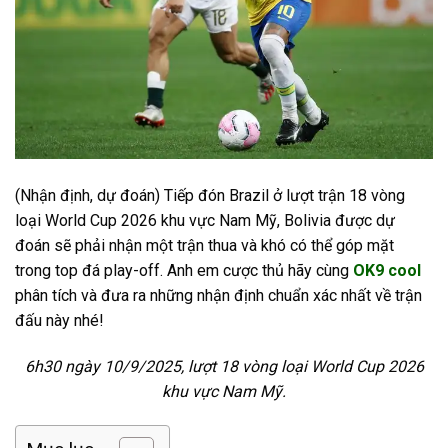
(Nhận định, dự đoán) Tiếp đón Brazil ở lượt trận 18 vòng
loại World Cup 2026 khu vực Nam Mỹ, Bolivia được dự
đoán sẽ phải nhận một trận thua và khó có thể góp mặt
trong top đá play-off. Anh em cược thủ hãy cùng
OK9 cool
phân tích và đưa ra những nhận định chuẩn xác nhất về trận
đấu này nhé!
6h30 ngày 10/9/2025, lượt 18 vòng loại World Cup 2026
khu vực Nam Mỹ.