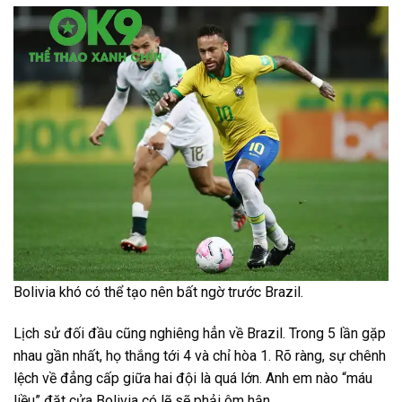
Bolivia khó có thể tạo nên bất ngờ trước Brazil.
Lịch sử đối đầu cũng nghiêng hẳn về Brazil. Trong 5 lần gặp
nhau gần nhất, họ thắng tới 4 và chỉ hòa 1. Rõ ràng, sự chênh
lệch về đẳng cấp giữa hai đội là quá lớn. Anh em nào “máu
liều” đặt cửa Bolivia có lẽ sẽ phải ôm hận.