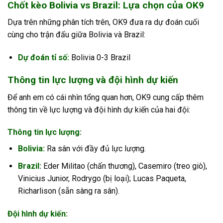
Chốt kèo Bolivia vs Brazil: Lựa chọn của OK9
Dựa trên những phân tích trên, OK9 đưa ra dự đoán cuối
cùng cho trận đấu giữa Bolivia và Brazil:
Dự đoán tỉ số:
Bolivia 0-3 Brazil
Thông tin lực lượng và đội hình dự kiến
Để anh em có cái nhìn tổng quan hơn, OK9 cung cấp thêm
thông tin về lực lượng và đội hình dự kiến của hai đội:
Thông tin lực lượng:
Bolivia:
Ra sân với đầy đủ lực lượng.
Brazil:
Eder Militao (chấn thương), Casemiro (treo giò),
Vinicius Junior, Rodrygo (bị loại); Lucas Paqueta,
Richarlison (sẵn sàng ra sân).
Đội hình dự kiến: