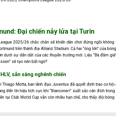
und: Đại chiến nảy lửa tại Turin
eague 2025/26 chắc chắn sẽ khiến dân chơi đứng ngồi không
ortmund trên thánh địa Allianz Stadium. Cả hai “ông lớn” của bón
n dưới sự dẫn dắt của các thuyền trưởng mới. Liệu “Bà đầm già
ussen” sẽ tạo nên bất ngờ?
n HLV, sẵn sàng nghênh chiến
 Thiago Motta, ban lãnh đạo Juventus đã quyết định trao cơ hội
g đến tín hiệu tích cực khi “Bianconeri” xuất sắc cán đích trong
diễn tại Club World Cup vẫn còn nhiều hạn chế, cho thấy đội bóng