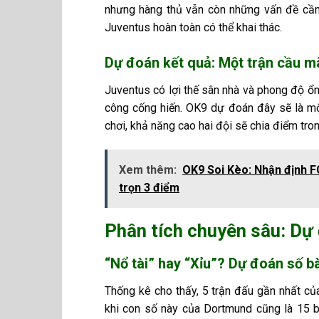
nhưng hàng thủ vẫn còn những vấn đề cần g
Juventus hoàn toàn có thể khai thác.
Dự đoán kết quả: Một trận cầu 
Juventus có lợi thế sân nhà và phong độ ổn
công cống hiến. OK9 dự đoán đây sẽ là mộ
chơi, khả năng cao hai đội sẽ chia điểm tron
Xem thêm:
OK9 Soi Kèo: Nhận định F
trọn 3 điểm
Phân tích chuyên sâu: D
“Nổ tài” hay “Xỉu”? Dự đoán số b
Thống kê cho thấy, 5 trận đấu gần nhất của
khi con số này của Dortmund cũng là 15 bà