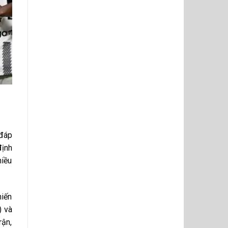
 đáp
định
hiều
hiến
) và
rận,