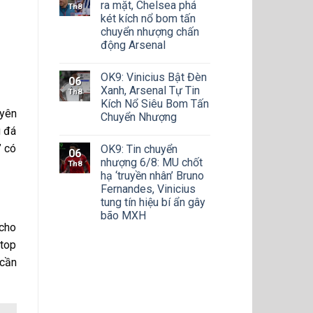
ra mặt, Chelsea phá
Th8
két kích nổ bom tấn
chuyển nhượng chấn
động Arsenal
OK9: Vinicius Bật Đèn
06
Xanh, Arsenal Tự Tin
Th8
Kích Nổ Siêu Bom Tấn
 yên
Chuyển Nhượng
g đá
” có
OK9: Tin chuyển
06
nhượng 6/8: MU chốt
Th8
hạ ‘truyền nhân’ Bruno
Fernandes, Vinicius
tung tín hiệu bí ẩn gây
bão MXH
 cho
 top
 cần