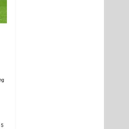
ng
 5