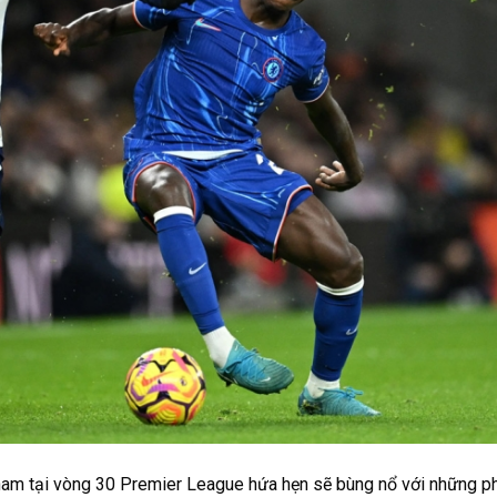
ham tại vòng 30 Premier League hứa hẹn sẽ bùng nổ với những p