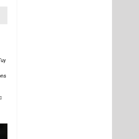
Tuy
ons
c