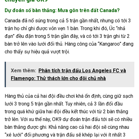
Dự đoán số bàn thắng: Mưa gôn trên đất Canada?
Canada đã nổ súng trong cả 5 trận gần nhất, nhưng có tới 3
trận họ chỉ ghi được vỏn vẹn 1 bàn. Trong khi đó, Úc “nhả
đạn” đều đặn trong 5 trận gần đây, và có tới 3 trận ghi từ 2
bàn trở lên vào lưới đối thủ. Hàng công của “Kangaroo” đang
cho thấy sự hiệu quả vượt trội.
Xem thêm:
Phân tích trận đấu Los Angeles FC và
Flamengo: Thử thách lớn cho đội chủ nhà
Hàng thủ của cả hai đội đều chơi khá ổn định, cùng giữ sạch
lưới 3 trong 5 trận gần nhất. Tuy nhiên, cả 3 lần đối đầu
trong quá khứ giữa hai đội đều kết thúc với từ 2 bàn thắng
trở lên. Với xu thế này, OK9 dự đoán trận đấu tới sẽ có nhiều
bàn thắng được ghi. Khả năng cao cả hai đội sẽ cùng nhau
“xé lưới” đối phương và trận đấu sẽ khép lại với ít nhất 3