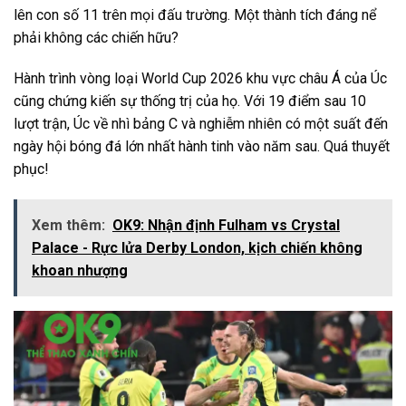
lên con số 11 trên mọi đấu trường. Một thành tích đáng nể
phải không các chiến hữu?
Hành trình vòng loại World Cup 2026 khu vực châu Á của Úc
cũng chứng kiến sự thống trị của họ. Với 19 điểm sau 10
lượt trận, Úc về nhì bảng C và nghiễm nhiên có một suất đến
ngày hội bóng đá lớn nhất hành tinh vào năm sau. Quá thuyết
phục!
Xem thêm:
OK9: Nhận định Fulham vs Crystal
Palace - Rực lửa Derby London, kịch chiến không
khoan nhượng