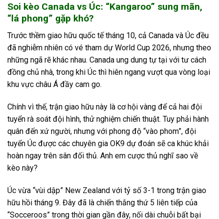
Soi kèo Canada vs Úc: “Kangaroo” sung mãn,
“lá phong” gặp khó?
Trước thềm giao hữu quốc tế tháng 10, cả Canada và Úc đều
đã nghiễm nhiên có vé tham dự World Cup 2026, nhưng theo
những ngã rẽ khác nhau. Canada ung dung tự tại với tư cách
đồng chủ nhà, trong khi Úc thì hiên ngang vượt qua vòng loại
khu vực châu Á đầy cam go.
Chính vì thế, trận giao hữu này là cơ hội vàng để cả hai đội
tuyển rà soát đội hình, thử nghiệm chiến thuật. Tuy phải hành
quân đến xứ người, nhưng với phong độ “vào phom”, đội
tuyển Úc được các chuyên gia OK9 dự đoán sẽ ca khúc khải
hoàn ngay trên sân đối thủ. Anh em cược thủ nghĩ sao về
kèo này?
Úc vừa “vùi dập” New Zealand với tỷ số 3-1 trong trận giao
hữu hồi tháng 9. Đây đã là chiến thắng thứ 5 liên tiếp của
“Socceroos” trong thời gian gần đây, nối dài chuỗi bất bại