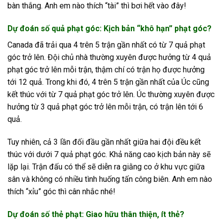
bàn thắng. Anh em nào thích “tài” thì bơi hết vào đây!
Dự đoán số quả phạt góc: Kịch bản “khô hạn” phạt góc?
Canada đã trải qua 4 trên 5 trận gần nhất có từ 7 quả phạt
góc trở lên. Đội chủ nhà thường xuyên được hưởng từ 4 quả
phạt góc trở lên mỗi trận, thậm chí có trận họ được hưởng
tới 12 quả. Trong khi đó, 4 trên 5 trận gần nhất của Úc cũng
kết thúc với từ 7 quả phạt góc trở lên. Úc thường xuyên được
hưởng từ 3 quả phạt góc trở lên mỗi trận, có trận lên tới 6
quả.
Tuy nhiên, cả 3 lần đối đầu gần nhất giữa hai đội đều kết
thúc với dưới 7 quả phạt góc. Khả năng cao kịch bản này sẽ
lặp lại. Trận đấu có thể sẽ diễn ra giằng co ở khu vực giữa
sân và không có nhiều tình huống tấn công biên. Anh em nào
thích “xỉu” góc thì cân nhắc nhé!
Dự đoán số thẻ phạt: Giao hữu thân thiện, ít thẻ?