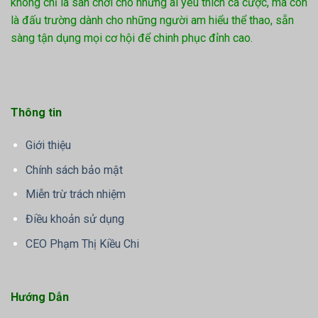
không chỉ là sân chơi cho những ai yêu thích cá cược, mà còn
là đấu trường dành cho những người am hiểu thể thao, sẵn
sàng tận dụng mọi cơ hội để chinh phục đỉnh cao.
Thông tin
Giới thiệu
Chính sách bảo mật
Miễn trừ trách nhiệm
Điều khoản sử dụng
CEO Phạm Thị Kiều Chi
Hướng Dẫn