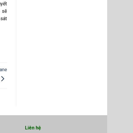
uyết
ó sẽ
 sát
ane
Liên hệ