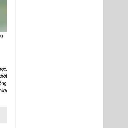
ki
ược,
hời
hông
thừa