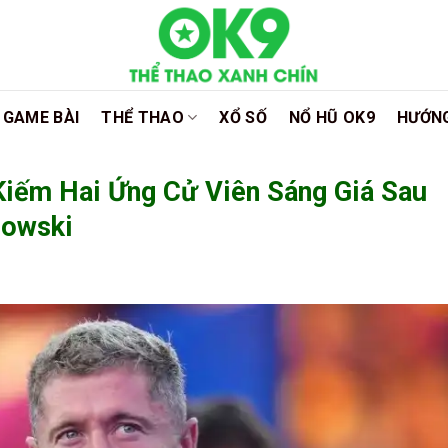
GAME BÀI
THỂ THAO
XỔ SỐ
NỔ HŨ OK9
HƯỚN
iếm Hai Ứng Cử Viên Sáng Giá Sau
dowski