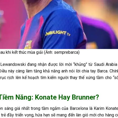
au khi kết thúc mùa giải (Ảnh: semprebarca)
, Lewandowski đang nhận được lời mời “khủng” từ Saudi Arabia
Điều này càng làm tăng khả năng anh nói lời chia tay Barca. Chín
rục rịch lên kế hoạch tìm kiếm người thay thế xứng tầm cho “s
Tiềm Năng: Konate Hay Brunner?
 tên sáng giá nhất trong tầm ngắm của Barcelona là Karim Konat
g trẻ đầy triển vọng, hứa hẹn sẽ mang đến làn gió mới cho hàng 