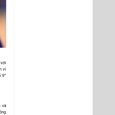
 với
h vì
ố 9”
e và
công