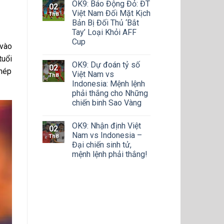
OK9: Báo Động Đỏ: ĐT
02
Việt Nam Đối Mặt Kịch
Th8
Bản Bị Đối Thủ ‘Bắt
Tay’ Loại Khỏi AFF
Cup
 vào
tuổi
OK9: Dự đoán tỷ số
02
khép
Việt Nam vs
Th8
Indonesia: Mệnh lệnh
phải thắng cho Những
chiến binh Sao Vàng
OK9: Nhận định Việt
02
Nam vs Indonesia –
Th8
Đại chiến sinh tử,
mệnh lệnh phải thắng!