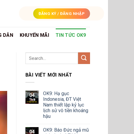
ĐĂNG KÝ / ĐĂNG NHẬP
G DẪN
KHUYẾN MÃI
TIN TỨC OK9
BÀI VIẾT MỚI NHẤT
OK9: Hạ gục
04
Indonesia, ĐT Việt
Th8
Nam thiết lập kỷ lục
lịch sử vô tiền khoáng
hậu
OK9: Báo Đức ngả mũ
04