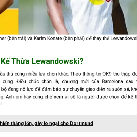
nner (bên trái) và Karim Konate (bên phải) để thay thế Lewandows
ẽ Kế Thừa Lewandowski?
cầu thủ cùng nhiều lựa chọn khác. Theo thông tin OK9 thu thập đ
 cùng. Điều chắc chắn là, chương mới của Barcelona sau t
 bộ đang nỗ lực để đảm bảo sự chuyển giao diễn ra suôn sẻ, k
g. Anh em hãy cùng chờ xem ai sẽ là người được chọn để kế 
!
hiến thắng lớn, gây lo ngại cho Dortmund