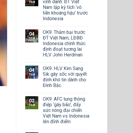
vinh danh: ĐT Việt
Th8
Nam lập kỳ tích ‘vô
tiền khoáng hậu’ trước
Indonesia
OK9: Thảm bại trước
04
ĐT Việt Nam, LĐBĐ
Th8
Indonesia chính thức
định đoạt tương lai
HLV John Herdman
OK9: HLV Kim Sang
04
Sik gây sốc với quyết
Th8
định khó tin dành cho
Đình Bắc
OK9: AFC tung thông
02
điệp ‘gây bão’, đẩy
Th8
sức nóng đại chiến
Việt Nam vs Indonesia
lên đỉnh điểm