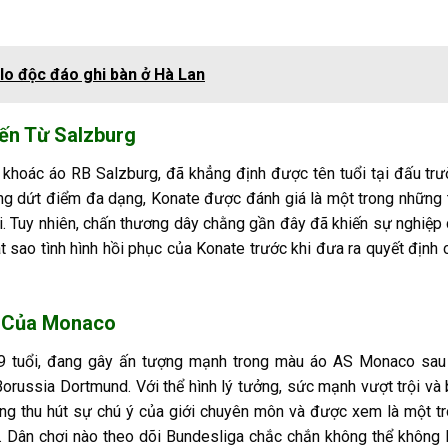
olo độc đáo ghi bàn ở Hà Lan
Đến Từ Salzburg
 khoác áo RB Salzburg, đã khẳng định được tên tuổi tại đấu tr
ăng dứt điểm đa dạng, Konate được đánh giá là một trong những 
i. Tuy nhiên, chấn thương dây chằng gần đây đã khiến sự nghiệp
t sao tình hình hồi phục của Konate trước khi đưa ra quyết định 
i Của Monaco
ẻ 19 tuổi, đang gây ấn tượng mạnh trong màu áo AS Monaco sau
Borussia Dortmund. Với thể hình lý tưởng, sức mạnh vượt trội và
ng thu hút sự chú ý của giới chuyên môn và được xem là một t
u. Dân chơi nào theo dõi Bundesliga chắc chắn không thể không 