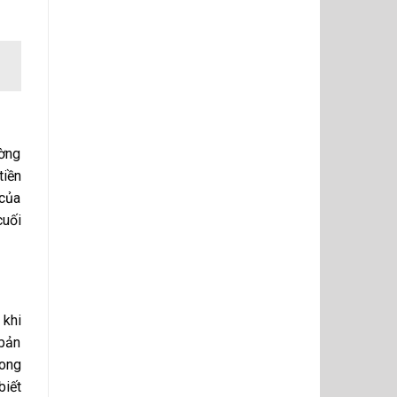
ường
tiền
 của
cuối
 khi
 bản
rong
biết