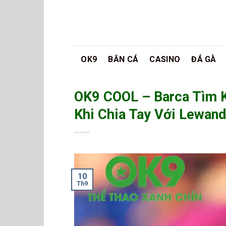
Bỏ
qua
nội
dung
OK9
BẮN CÁ
CASINO
ĐÁ GÀ
OK9 COOL – Barca Tìm K
Khi Chia Tay Với Lewan
10
Th9