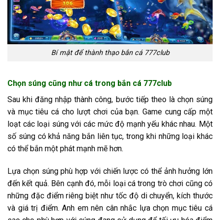
Bí mật để thành thạo bắn cá 777club
Chọn súng cũng như cá trong bắn cá 777club
Sau khi đăng nhập thành công, bước tiếp theo là chọn súng
và mục tiêu cá cho lượt chơi của bạn. Game cung cấp một
loạt các loại súng với các mức độ mạnh yếu khác nhau. Một
số súng có khả năng bắn liên tục, trong khi những loại khác
có thể bắn một phát mạnh mẽ hơn.
Lựa chọn súng phù hợp với chiến lược có thể ảnh hưởng lớn
đến kết quả. Bên cạnh đó, mỗi loại cá trong trò chơi cũng có
những đặc điểm riêng biệt như tốc độ di chuyển, kích thước
và giá trị điểm. Anh em nên cân nhắc lựa chọn mục tiêu cá