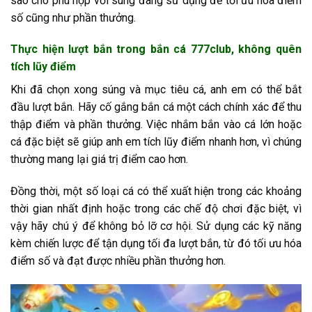
sao cho phù hợp với súng đang sử dụng để tối ưu hóa điểm
số cũng như phần thưởng.
Thực hiện lượt bắn trong bắn cá 777club, không quên
tích lũy điểm
Khi đã chọn xong súng và mục tiêu cá, anh em có thể bắt
đầu lượt bắn. Hãy cố gắng bắn cá một cách chính xác để thu
thập điểm và phần thưởng. Việc nhắm bắn vào cá lớn hoặc
cá đặc biệt sẽ giúp anh em tích lũy điểm nhanh hơn, vì chúng
thường mang lại giá trị điểm cao hơn.
Đồng thời, một số loại cá có thể xuất hiện trong các khoảng
thời gian nhất định hoặc trong các chế độ chơi đặc biệt, vì
vậy hãy chú ý để không bỏ lỡ cơ hội. Sử dụng các kỹ năng
kèm chiến lược để tận dụng tối đa lượt bắn, từ đó tối ưu hóa
điểm số và đạt được nhiều phần thưởng hơn.