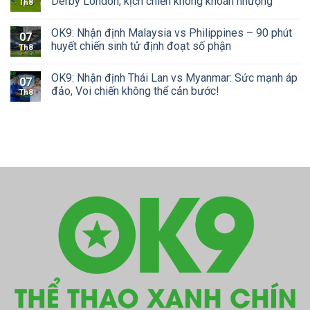
Derby London, kịch chiến không khoan nhượng
Th8
OK9: Nhận định Malaysia vs Philippines – 90 phút
07
huyết chiến sinh tử định đoạt số phận
Th8
OK9: Nhận định Thái Lan vs Myanmar: Sức mạnh áp
07
đảo, Voi chiến không thể cản bước!
Th8