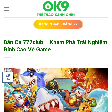
Bỏ
qua
nội
dung
ĐĂNG NHẬP - ĐĂNG KÝ
Bắn Cá 777club – Khám Phá Trải Nghiệm
Đỉnh Cao Về Game
29
Th7