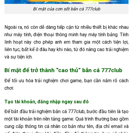
Bí mật của cơn sốt bắn cá 777club
Ngoài ra, nó còn dễ dàng tiếp cận từ nhiều thiết bị khác nhau
như máy tính, điện thoại thông minh hay máy tính bảng. Tính
linh hoạt này cho phép anh em tham gia một cách tiện lợi,
liên tục, bất kể ở đâu hay khi nào, từ đó nâng cao trải nghiệm
và sự tiện ích.
Bí mật để trở thành “cao thủ” bắn cá 777club
Để tối ưu hóa trải nghiệm chơi game, bạn cần nắm rõ cách
chơi:
Tạo tài khoản, đăng nhập ngay sau đó
Để bắt đầu trải nghiệm
bắn cá 777club, bước đầu tiên là tạo
một tài khoản trên nền tảng game. Quá trình thường bao gồm
cung cấp thông tin cá nhân cơ bản như tên, địa chỉ email và