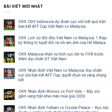
BÀI VIẾT MỚI NHẤT
OK9: CĐV Indonesia dự đoán cực sốc kết quả trận
10
bán kết AFF Cup Việt Nam vs Malaysia
Th8
OK9: Lịch sử đối đầu Việt Nam vs Malaysia: 1 thập
10
kỷ thống trị tuyệt đối và nỗi ám ảnh của Hổ Malaya
Th8
OK9: Malaysia nhận cú hích cực lớn từ FIFA trước
10
thềm đại chiến ĐT Việt Nam
Th8
OK9: Nhận định Việt Nam vs Malaysia: Đại chiến
10
rực lửa bán kết AFF Cup, quyết đoạt vé vàng chung
Th8
kết
OK9: Nhận định Wolves vs Port Vale – Bầy sói
07
gầm vang trận khai màn mùa giải 2026
Th8
OK9: Nhận định Fulham vs Crystal Palace – Rực lửa
07