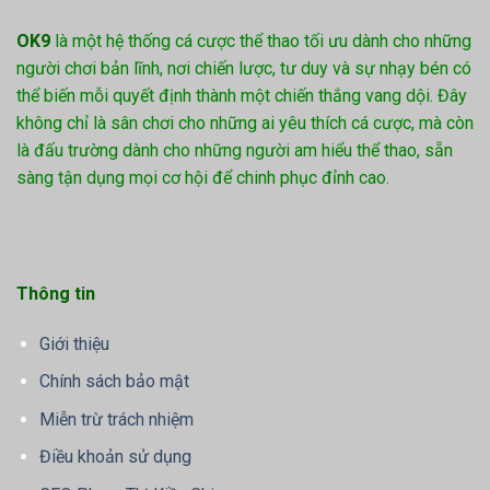
OK9
là một hệ thống cá cược thể thao tối ưu dành cho những
người chơi bản lĩnh, nơi chiến lược, tư duy và sự nhạy bén có
thể biến mỗi quyết định thành một chiến thắng vang dội. Đây
không chỉ là sân chơi cho những ai yêu thích cá cược, mà còn
là đấu trường dành cho những người am hiểu thể thao, sẵn
sàng tận dụng mọi cơ hội để chinh phục đỉnh cao.
Thông tin
Giới thiệu
Chính sách bảo mật
Miễn trừ trách nhiệm
Điều khoản sử dụng