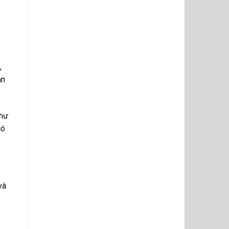
,
an
như
có
và