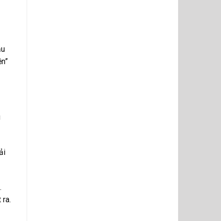
ầu
ền”
g
ải
.
 ra.