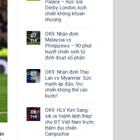
Palace – Rực lửa
Derby London, kịch
chiến không khoan
nhượng
OK9: Nhận định
07
Malaysia vs
Th8
Philippines – 90 phút
huyết chiến sinh tử
định đoạt số phận
OK9: Nhận định Thái
07
Lan vs Myanmar: Sức
Th8
mạnh áp đảo, Voi
chiến không thể cản
bước!
OK9: HLV Kim Sang-
06
sik ra ‘mệnh lệnh thép’
Th8
cho ĐT Việt Nam trước
thềm đại chiến
Campuchia
ận