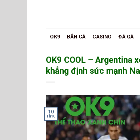
Bỏ
qua
nội
dung
OK9
BẮN CÁ
CASINO
ĐÁ GÀ
OK9 COOL – Argentina xé
khẳng định sức mạnh N
10
Th10