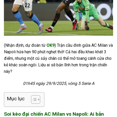
(Nhận định, dự đoán từ
OK9
) Trận cầu đinh giữa AC Milan và
Napoli hứa hẹn 90 phút nghẹt thở! Cả hai đều khao khát 3
điểm, nhưng một cú sảy chân có thể mở toang cánh cửa cho
kẻ khác soán ngôi. Liệu ai sẽ bản lĩnh hơn trong trận chiến
này?
01h45 ngày 29/9/2025, vòng 5 Serie A
Mục lục
Soi kèo đại chiến AC Milan vs Napoli: Ai bản