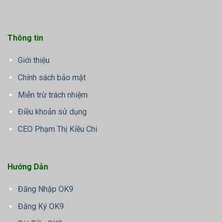
Thông tin
Giới thiệu
Chính sách bảo mật
Miễn trừ trách nhiệm
Điều khoản sử dụng
CEO Phạm Thị Kiều Chi
Hướng Dẫn
Đăng Nhập OK9
Đăng Ký OK9