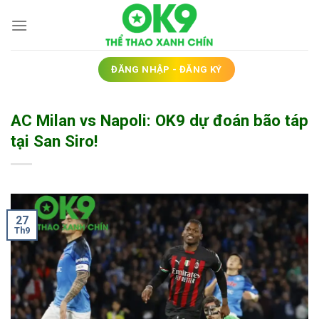
Bỏ
qua
nội
dung
ĐĂNG NHẬP - ĐĂNG KÝ
AC Milan vs Napoli: OK9 dự đoán bão táp
tại San Siro!
27
Th9