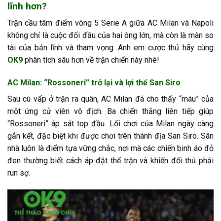
lĩnh hơn?
Trận cầu tâm điểm vòng 5 Serie A giữa AC Milan và Napoli
không chỉ là cuộc đối đầu của hai ông lớn, mà còn là màn so
tài của bản lĩnh và tham vọng. Anh em cược thủ hãy cùng
OK9
phân tích sâu hơn về trận chiến này nhé!
AC Milan: “Rossoneri” trở lại và lợi thế San Siro
Sau cú vấp ở trận ra quân, AC Milan đã cho thấy “máu” của
một ứng cử viên vô địch. Ba chiến thắng liên tiếp giúp
“Rossoneri” áp sát top đầu. Lối chơi của Milan ngày càng
gắn kết, đặc biệt khi được chơi trên thánh địa San Siro. Sân
nhà luôn là điểm tựa vững chắc, nơi mà các chiến binh áo đỏ
đen thường biết cách áp đặt thế trận và khiến đối thủ phải
run sợ.