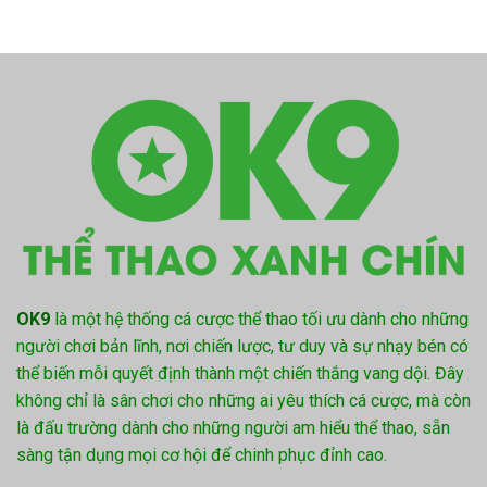
OK9
là một hệ thống cá cược thể thao tối ưu dành cho những
người chơi bản lĩnh, nơi chiến lược, tư duy và sự nhạy bén có
thể biến mỗi quyết định thành một chiến thắng vang dội. Đây
không chỉ là sân chơi cho những ai yêu thích cá cược, mà còn
là đấu trường dành cho những người am hiểu thể thao, sẵn
sàng tận dụng mọi cơ hội để chinh phục đỉnh cao.